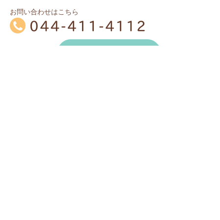
お問い合わせはこちら
土曜 9:00～12:00
※
土
月
火
水
木
金
※
和田
安永
泉
院長
午前
／
／
10:00～13:00
院長
院長
院長
泉
院長
院長
午後
院長
安永
院長
／
15:00～18:45
泉
泉
※
※
休診：日曜、祝日
赤字
は女性医師です。
火・木・金の午前は、11:30より院長も診療に加わりま
す。
月・水の午後は、泉医師17:30まで
※