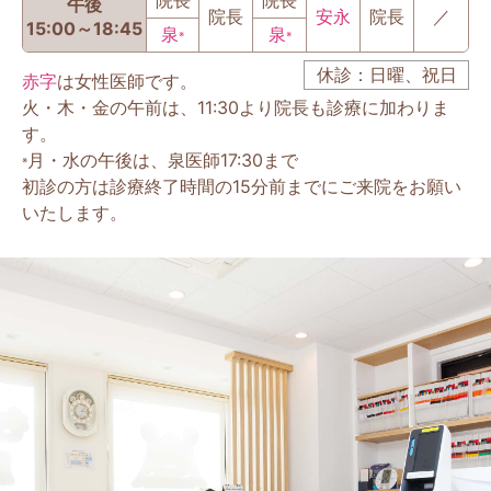
院長
院長
午後
院長
安永
院長
／
15:00～18:45
泉
泉
※
※
休診：日曜、祝日
赤字
は女性医師です。
火・木・金の午前は、11:30より院長も診療に加わりま
す。
月・水の午後は、泉医師17:30まで
※
初診の方は診療終了時間の15分前までにご来院をお願い
いたします。